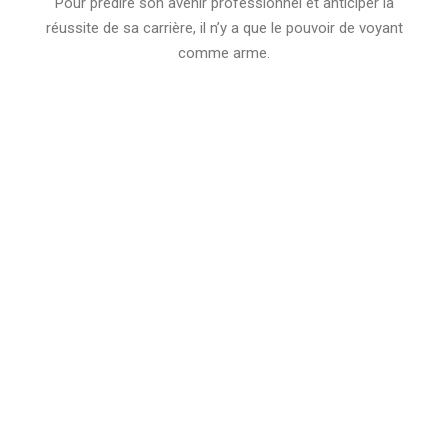
Pour prédire son avenir professionnel et anticiper la
réussite de sa carrière, il n’y a que le pouvoir de voyant
comme arme.
Vie amoureuse
Quelle nouvelle personne fera succomber votre cœur ?
Pour prédire son avenir amoureux, les accessoires de
voyance sont là.