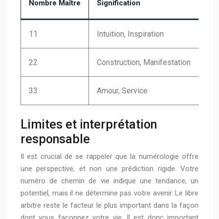
Nombre Maître
Signification
Déf
11
Intuition, Inspiration
Ner
22
Construction, Manifestation
Str
33
Amour, Service
Sac
Limites et interprétation
responsable
Il est crucial de se rappeler que la numérologie offre
une perspective, et non une prédiction rigide. Votre
numéro de chemin de vie indique une tendance, un
potentiel, mais il ne détermine pas votre avenir. Le libre
arbitre reste le facteur le plus important dans la façon
dont vous façonnez votre vie. Il est donc important