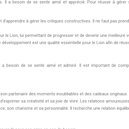
. Il a besoin de se sentir aimé et apprécié. Pour réussir à gérer s
et d’apprendre à gérer les critiques constructives. Il ne faut pas pre
r le Lion, lui permettant de progresser et de devenir une meilleure 
 développement est une qualité essentielle pour le Lion afin de réuss
 Il a besoin de se sentir aimé et admiré. Il est important de com
 son partenaire des moments inoubliables et des cadeaux originaux. Il
tte d’exprimer sa créativité et sa joie de vivre. Les relations amoureu
ce, son charisme et sa personnalité. Il recherche une relation équilib