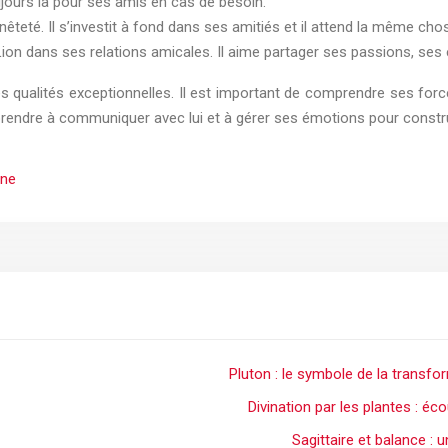
oujours là pour ses amis en cas de besoin.
nêteté. Il s’investit à fond dans ses amitiés et il attend la même cho
e Lion dans ses relations amicales. Il aime partager ses passions, se
 qualités exceptionnelles. Il est important de comprendre ses force
pprendre à communiquer avec lui et à gérer ses émotions pour constru
gne
Pluton : le symbole de la transfo
Divination par les plantes : éc
Sagittaire et balance : 