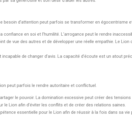
ar sa générosité et son désir d’aider les autres.
Ce besoin d’attention peut parfois se transformer en égocentrisme e
la confiance en soi et l’humilité. L’arrogance peut le rendre inaccessib
nt de vue des autres et de développer une réelle empathie. Le Lion d
t incapable de changer d’avis. La capacité d’écoute est un atout précie
on peut parfois le rendre autoritaire et conflictuel.
partager le pouvoir. La domination excessive peut créer des tensions 
e Lion afin d’éviter les conflits et de créer des relations saines.
étence essentielle pour le Lion afin de réussir à la fois dans sa vie 